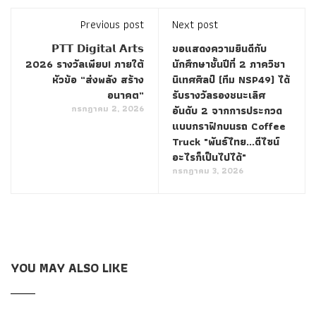
Previous post
Next post
𝗣𝗧𝗧 𝗗𝗶𝗴𝗶𝘁𝗮𝗹 𝗔𝗿𝘁𝘀
ขอแสดงความยินดีกับ
2026 รางวัลเพียบ! ภายใต้
นักศึกษาชั้นปีที่ 2 ภาควิชา
หัวข้อ “ส่งพลัง สร้าง
นิเทศศิลป์ (ทีม NSP49) ได้
อนาคต”
รับรางวัลรองชนะเลิศ
กรกฎาคม 2, 2026
อันดับ 2 จากการประกวด
แบบกราฟิกบนรถ Coffee
Truck "พันธ์ไทย...ดีไซน์
อะไรก็เป็นไปได้"
กรกฎาคม 3, 2026
YOU MAY ALSO LIKE