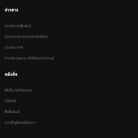
ข่าวสาร
ข่าวประชาสัมพันธ์
ข่าวการประกวดของนักศึกษา
ข่าวประกาศ
รางวัล/ผลงาน นักศึกษา/อาจารย์
คลังสื่อ
อัลบั้มภาพกิจกรรม
วีดีทัศน์
สื่อสิ่งพิมพ์
ตราสัญลักษณ์คณะฯ