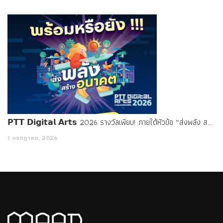
𝗣𝗧𝗧 𝗗𝗶𝗴𝗶𝘁𝗮𝗹 𝗔𝗿𝘁𝘀 2026 รางวัลเพียบ! ภายใต้หัวข้อ “ส่งพลัง สร้างอนาคต”
1 กรกฎาคม, 2026