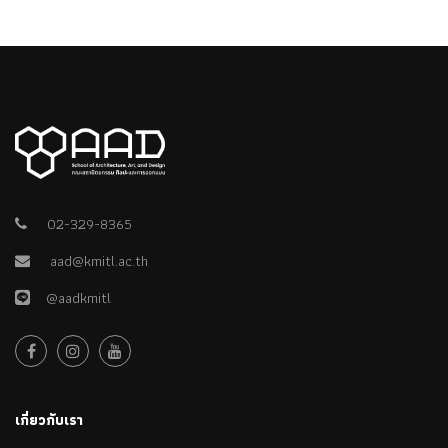
02-329-8365
aad@kmitl.ac.th
@aadkmitl
เกี่ยวกับเรา