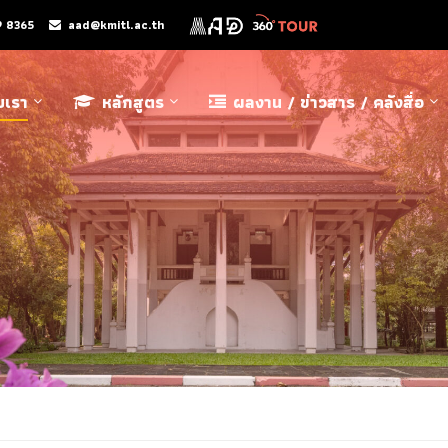
9 8365
aad@kmitl.ac.th
ับเรา
หลักสูตร
ผลงาน / ข่าวสาร / คลังสื่อ