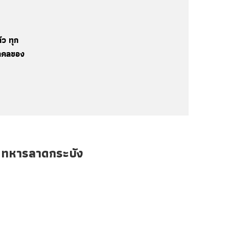
ัว ทุก
ุคคลของ
ณทหารลาดกระบัง