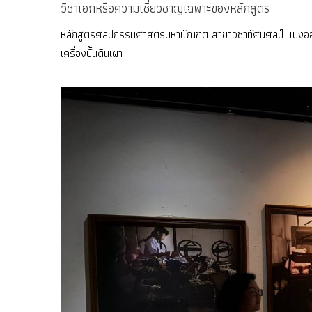
วิชาเอกหรือความเชี่ยวชาญเฉพาะของหลักสูตร
หลักสูตรศิลปกรรมศาสตรมหาบัณฑิต สาขาวิชาทัศนศิลป์ แบ่งออก
เครื่องปั้นดินเผา