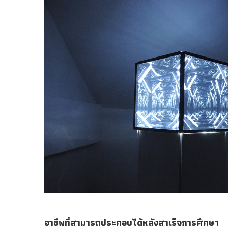
อาชีพที่สามารถประกอบได้หลังสาเร็จการศึกษา