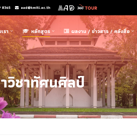
9 8365
aad@kmitl.ac.th
ับเรา
หลักสูตร
ผลงาน / ข่าวสาร / คลังสื่อ
าวิชาทัศนศิลป์