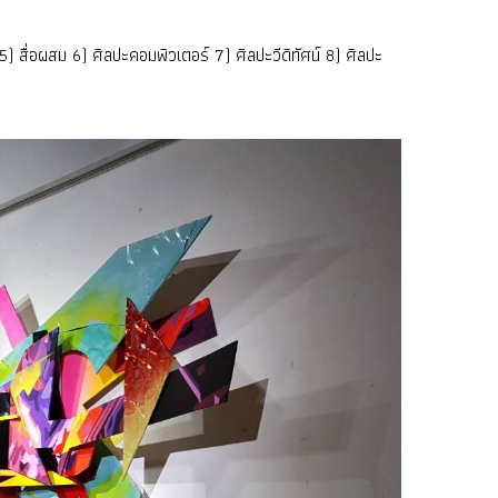
 สื่อผสม 6) ศิลปะคอมพิวเตอร์ 7) ศิลปะวีดิทัศน์ 8) ศิลปะ