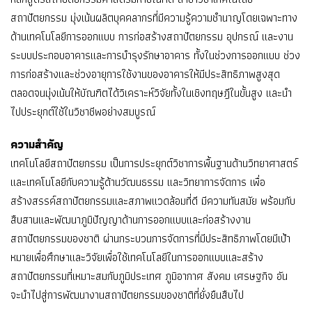
สถาปัตยกรรม มุ่งเน้นผลิตบุคคลากรที่มีความรู้ความชํานาญโดยเฉพาะทาง
ด้านเทคโนโลยีการออกแบบ การก่อสร้างสถาปัตยกรรม อุปกรณ์ และงาน
ระบบประกอบอาคารและการบํารุงรักษาอาคาร ทั้งในช่วงการออกแบบ ช่วง
การก่อสร้างและช่วงอายุการใช้งานของอาคารให้มีประสิทธิภาพสูงสุด
ตลอดจนมุ่งเน้นให้บัณฑิตได้วิเคราะห์วิจัยทั้งในเชิงทฤษฎีในขั้นสูง และนํา
ไปประยุกต์ใช้ในวิชาชีพอย่างสมบูรณ์
ความสำคัญ
เทคโนโลยีสถาปัตยกรรม เป็นการประยุกต์วิชาการพื้นฐานด้านวิทยาศาสตร์
และเทคโนโลยีกับความรู้ด้านวัฒนธรรม และวิทยาการจัดการ เพื่อ
สร้างสรรค์สถาปัตยกรรมและสภาพแวดล้อมที่ดี มีความทันสมัย พร้อมกับ
สืบสานและพัฒนาภูมิปัญญาด้านการออกแบบและก่อสร้างงาน
สถาปัตยกรรมของชาติ ผ่านกระบวนการจัดการที่มีประสิทธิภาพโดยมีเป้า
หมายเพื่อศึกษาและวิจัยเพื่อใช้เทคโนโลยีในการออกแบบและสร้าง
สถาปัตยกรรมที่เหมาะสมกับภูมิประเทศ ภูมิอากาศ สังคม เศรษฐกิจ อัน
จะนําไปสู่การพัฒนางานสถาปัตยกรรมของชาติที่ยั่งยืนสืบไป