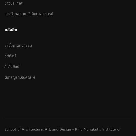
ข่าวประกาศ
รางวัล/ผลงาน นักศึกษา/อาจารย์
คลังสื่อ
อัลบั้มภาพกิจกรรม
วีดีทัศน์
สื่อสิ่งพิมพ์
ตราสัญลักษณ์คณะฯ
School of Architecture, Art, and Design - King Mongkut's Institute of