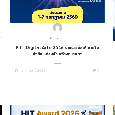
Adminarch
𝗣𝗧𝗧 𝗗𝗶𝗴𝗶𝘁𝗮𝗹 𝗔𝗿𝘁𝘀 2026 รางวัลเพียบ! ภายใต้
หัวข้อ “ส่งพลัง สร้างอนาคต”
กรกฎาคม 1, 2026
0