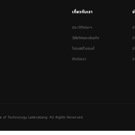
เกี่ยวกับเรา
ข
ประวัติคณะฯ
ข
วิสัยทัศและพันธกิจ
ข
โครงสร้างองค์
ข
ติดต่อเรา
ร
ute of Technology Ladkrabang. All Rights Reserved.