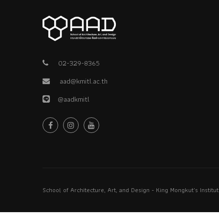
02-329-8365
aad@kmitl.ac.th
@aadkmitl
School of Architecture, Art, and Design - King Mongkut's Instit