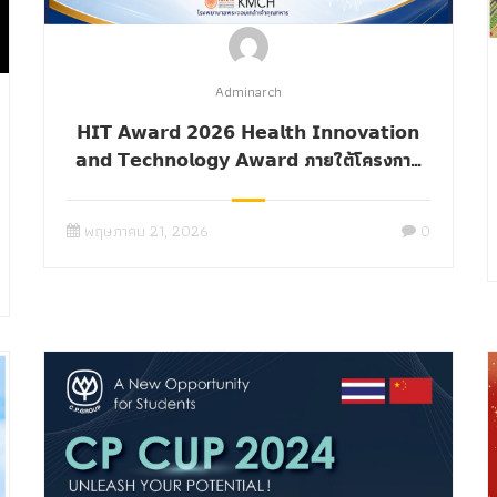
Adminarch
𝗛𝗜𝗧 𝗔𝘄𝗮𝗿𝗱 𝟮𝟬𝟮𝟲 𝗛𝗲𝗮𝗹𝘁𝗵 𝗜𝗻𝗻𝗼𝘃𝗮𝘁𝗶𝗼𝗻
𝗮𝗻𝗱 𝗧𝗲𝗰𝗵𝗻𝗼𝗹𝗼𝗴𝘆 𝗔𝘄𝗮𝗿𝗱 ภายใต้โครงการ
MedInnoVerse 2026 “ค้นหานวัตกรรมเพื่อ
สุขภาพแห่งอนาคต”
พฤษภาคม 21, 2026
0