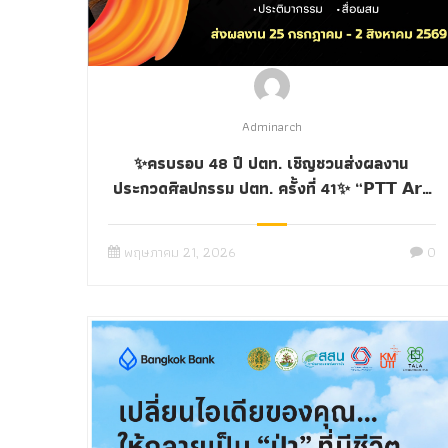
Adminarch
✨ครบรอบ 48 ปี ปตท. เชิญชวนส่งผลงาน
ประกวดศิลปกรรม ปตท. ครั้งที่ 41✨️ “𝗣𝗧𝗧 𝗔𝗿𝘁
𝗔𝘄𝗮𝗿𝗱𝘀 𝟮𝟬𝟮𝟲”
พฤษภาคม 21, 2026
0