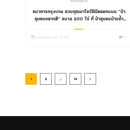
Adminarch
ธนาคารกรุงเทพ ชวนคุณมาโชว์ฝีมือออกแบบ “ป่า
ชุมชนหลากสี” ขนาด 200 ไร่ ที่ ป่าชุมชนบ้านถ้ำ
เสือ อ.แก่งกระจาน จ.เพชรบุรี ภายใต้โครงการ
Bualuang Save the Earth: รักษ์ป่าถ้ำเสือ
พฤษภาคม 20, 2026
0
1
2
…
14