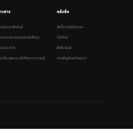
่าวสาร
คลังสื่อ
่าวประชาสัมพันธ์
อัลบั้มภาพกิจกรรม
่าวการประกวดของนักศึกษา
วีดีทัศน์
่าวประกาศ
สื่อสิ่งพิมพ์
างวัล/ผลงาน นักศึกษา/อาจารย์
ตราสัญลักษณ์คณะฯ