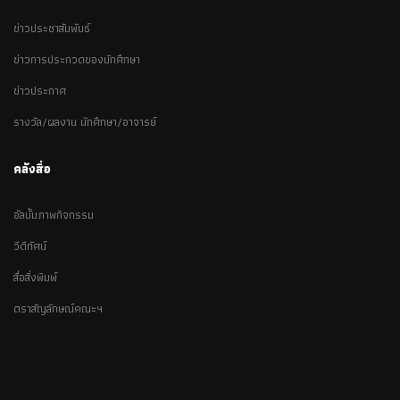
ข่าวประชาสัมพันธ์
ข่าวการประกวดของนักศึกษา
ข่าวประกาศ
รางวัล/ผลงาน นักศึกษา/อาจารย์
คลังสื่อ
อัลบั้มภาพกิจกรรม
วีดีทัศน์
สื่อสิ่งพิมพ์
ตราสัญลักษณ์คณะฯ