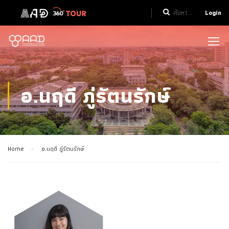
Login
อ.นฤดี ภู่รัตนรักษ์
Home
อ.นฤดี ภู่รัตนรักษ์