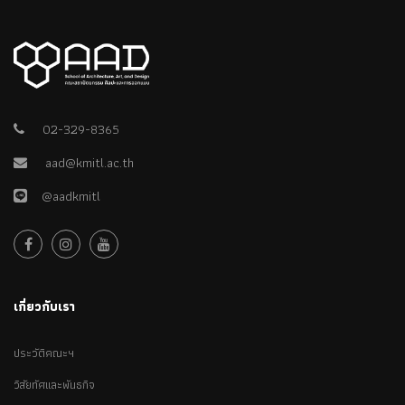
02-329-8365
aad@kmitl.ac.th
@aadkmitl
เกี่ยวกับเรา
ประวัติคณะฯ
วิสัยทัศและพันธกิจ