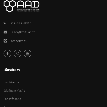
02-329-8365
aad@kmitl.ac.th
@aadkmitl
เกี่ยวกับเรา
ประวัติคณะฯ
วิสัยทัศและพันธกิจ
โครงสร้างองค์