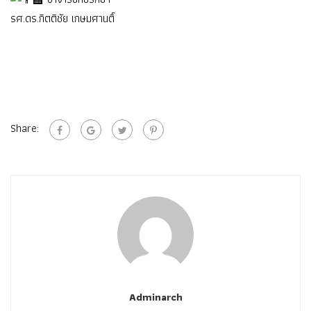
รศ.ดร.กิตติชัย เกษมศานติ์
Share:
Adminarch