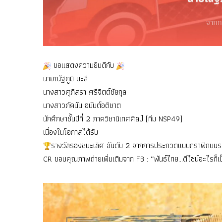
ขอแสดงความยินดีกับ
นายณัฐภูมิ มะลี
นางสาวศุภิสรา ศรีจิตต์ชัยกุล
นางสาวภัคนัน อนันต์อติชาต
นักศึกษาชั้นปีที่ 2 ภาควิชานิเทศศิลป์ (ทีม NSP49)
เนื่องในโอกาสได้รับ
รางวัลรองชนะเลิศ อันดับ 2 จากการประกวดแบบกราฟิกบนรถ
CR ขอบคุณภาพถ่ายเพิ่มเติมจาก FB : “พันธ์ไทย…ดีไซน์อะไรก็เป