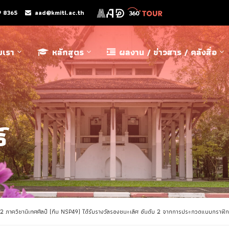
9 8365
aad@kmitl.ac.th
ับเรา
หลักสูตร
ผลงาน / ข่าวสาร / คลังสื่อ
์
ี่ 2 ภาควิชานิเทศศิลป์ (ทีม NSP49) ได้รับรางวัลรองชนะเลิศ อันดับ 2 จากการประกวดแบบกราฟิ