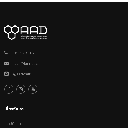
02-329-8365
aad@kmitl.ac.th
@aadkmitl
เกี่ยวกับเรา
ประวัติคณะฯ