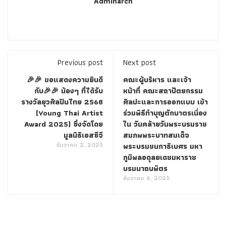
Adminarch
Previous post
Next post
🎉🎉 ขอแสดงความยินดี
คณะผู้บริหาร และเจ้า
กับ🎉🎉 น้องๆ ที่ได้รับ
หน้าที่ คณะสถาปัตยกรรม
รางวัลยุวศิลปินไทย 2568
ศิลปะและการออกแบบ เข้า
(Young Thai Artist
ร่วมพิธีทำบุญตักบาตรเนื่อง
Award 2025) ซึ่งจัดโดย
ใน วันคล้ายวันพระบรมราช
มูลนิธิเอสซีจี
สมภพพระบาทสมเด็จ
ธันวาคม 2, 2025
พระบรมชนกาธิเบศร มหา
ภูมิพลอดุลยเดชมหาราช
บรมนาถบพิตร
ธันวาคม 4, 2025