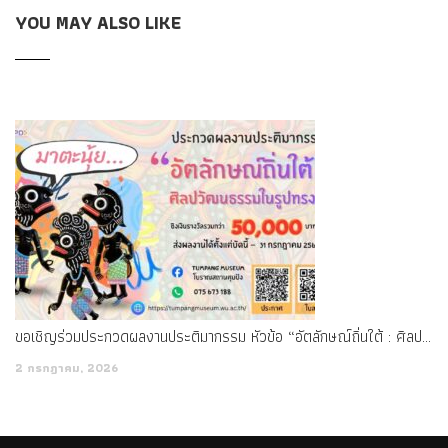
YOU MAY ALSO LIKE
delicate women, no fine
1K0-001 Study Guides
meals, no
lieutenant uniforms, no respectful waiters from the waiters I
guess it should be good, it is good,
Polycom 1K0-001 Study
Guides
Polycom Certification 1K0-001 just go and Polycom
1K0-001 Study Guides get the Polycom Certified
Videoconferencing Engineer (PCVE) hoe. This is two treasures,
they are two A new tooth, don t throw it
Polycom 1K0-001
Study Guides
away.
ขอเชิญร่วมประกวดผลงานประติมากรรม หัวข้อ “อัตลักษณ์ถิ่นใต้ : ศิลปวัฒนธรรมในรูปทรง” ชิงเงินรางวัลรวมกว่า 50,000 บาท
2 กรกฎาคม, 2026