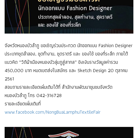
จังหวัดหนองบัวลำภู ขอเชิญร่วมประกวด นักออกแบบ Fashion Designer
ประเภทชุดลำลอง, ชุดทำงาน, ชุดราตรี และ ของใช้ ของที่ระลึก ภายใต้
แนวคิด “วิถีผ้าเมืองหนองบัวลุ่มภูสู่สากล” ชิงเงินรางวัลมูลค่ารวม
450,000 บาท หมดเขตส่งใบสมัคร และ Sketch Design 20 ตุลาคม
2561
สอบถามรายละเอียดเพิ่มเติมได้ที่ สำนักงานพัฒนาชุมชนจังหวัด
หนองบัวลำภู โทร 042-316728
รายละเอียดเพิ่มเติมที่
www.facebook.com/NongBuaLamphuTextileFair