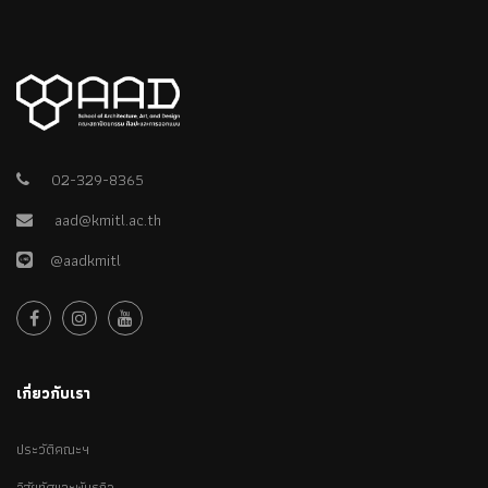
02-329-8365
aad@kmitl.ac.th
@aadkmitl
เกี่ยวกับเรา
ประวัติคณะฯ
วิสัยทัศและพันธกิจ