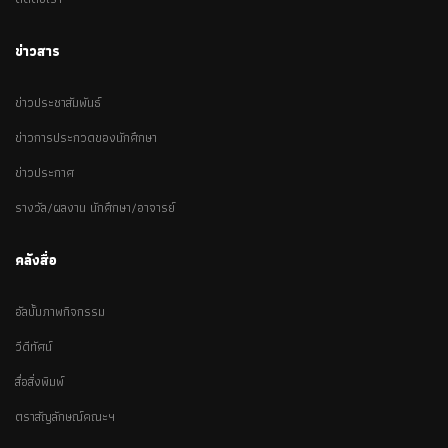
ข่าวสาร
ข่าวประชาสัมพันธ์
ข่าวการประกวดของนักศึกษา
ข่าวประกาศ
รางวัล/ผลงาน นักศึกษา/อาจารย์
คลังสื่อ
อัลบั้มภาพกิจกรรม
วีดีทัศน์
สื่อสิ่งพิมพ์
ตราสัญลักษณ์คณะฯ