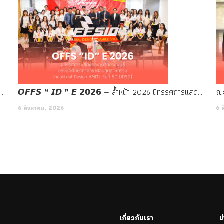
Panel Discussion TALK-2 Footwear in Product Design Perspectives
𝙊𝙁𝙁𝙎 ❝ 𝙄𝘿 ❞ 𝙀 𝟮𝟬𝟮𝟲 — ล้ำหน้า 2026 นิทรรศการแสดงผลงานวิทยานิพนธ์ของนักศึกษาภาควิชาศิลปอุตสาหกรรม Industrial Design KMITL รุ่นที่ 50 (ID50)
6 สิงหาคม, 2026
6 
เกี่ยวกับเรา
ข