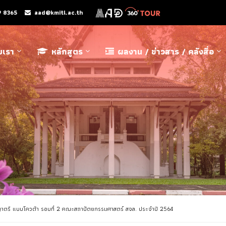
9 8365
aad@kmitl.ac.th
ับเรา
หลักสูตร
ผลงาน / ข่าวสาร / คลังสื่อ
ริญญาตรี แบบโควต้า รอบที่ 2 คณะสถาปัตยกรรมศาสตร์ สจล. ประจำปี 2564