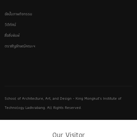
อัลบั้มภาพกิจกรรม
วีดีทัศน์
สื่อสิ่งพิมพ์
ตราสัญลักษณ์คณะฯ
School of Architecture, Art, and Design - King Mongkut's Institute of
Technology Ladkrabang. All Rights Reserved.
Our Visitor