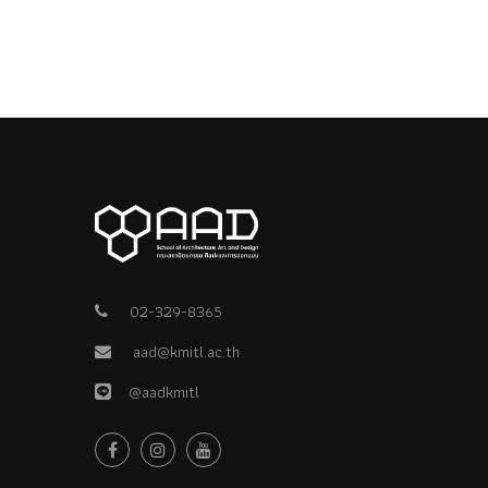
02-329-8365
aad@kmitl.ac.th
@aadkmitl