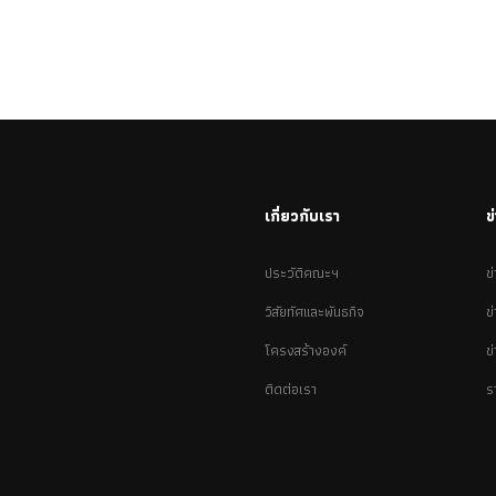
เกี่ยวกับเรา
ข
ประวัติคณะฯ
ข
วิสัยทัศและพันธกิจ
ข
โครงสร้างองค์
ข
ติดต่อเรา
ร