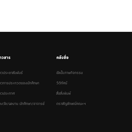
่าวสาร
คลังสื่อ
่าวประชาสัมพันธ์
อัลบั้มภาพกิจกรรม
่าวการประกวดของนักศึกษา
วีดีทัศน์
่าวประกาศ
สื่อสิ่งพิมพ์
างวัล/ผลงาน นักศึกษา/อาจารย์
ตราสัญลักษณ์คณะฯ