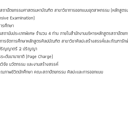
ตรสถาปัตยกรรมศาสตรมหาบัณฑิต สาขาวิชาการออกแบบอุตสาหกรรม (หลักสูตรป
nsive Examination)
การศึกษา
งานสถาบันประเภทพิเศษ จำนวน 4 ท่าน ภายในสำนักงานบริหารหลักสูตรสถาปัตย
พการจัดการศึกษาหลักสูตรศิลปบัณฑิต สาขาวิชาศิลปะสร้างสรรค์และภัณฑารักษ
ับปริญญาตรี 2 ปริญญา
การระดับนานาชาติ (Page Charge)
านวิจัย นวัตกรรม และงานสร้างสรรค์
าคุณภาพชีวิตนักศึกษา คณะสถาปัตยกรรม ศิลปะและการออกแบบ