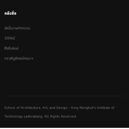
คลังสื่อ
อัลบั้มภาพกิจกรรม
วีดีทัศน์
สื่อสิ่งพิมพ์
ตราสัญลักษณ์คณะฯ
School of Architecture, Art, and Design - King Mongkut's Institute of
Technology Ladkrabang. All Rights Reserved.