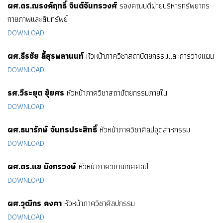
ผศ.ดร.ณรงค์ฤทธิ์ จินต์จันทรวงศ์
รองคณบดีฝ่ายบริหารทรัพยากร
กายภาพและสินทรัพย์
DOWNLOAD
ผศ.ธีรชัย ลี้สุรพลานนท์
หัวหน้าภาควิชาสถาปัตยกรรมและการวางแผน
DOWNLOAD
รศ.วีระยุต ขุ้ยศร
หัวหน้าภาควิชาสถาปัตยกรรมภายใน
DOWNLOAD
ผศ.ธนารักษ์ จันทรประสิทธิ์
หัวหน้าภาควิชาศิลปอุตสาหกรรม
DOWNLOAD
ผศ.ดร.แข มังกรวงษ์
หัวหน้าภาควิชานิเทศศิลป์
DOWNLOAD
ผศ.วุฒิกร คงคา
หัวหน้าภาควิชาศิลปกรรม
DOWNLOAD