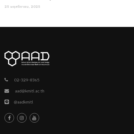
25 พฤศจิกายน, 2025
02-329-8365
aad@kmitl.ac.th
@aadkmitl