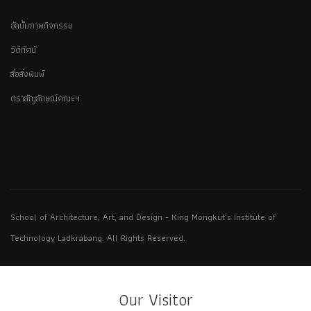
อัลบั้มภาพกิจกรรม
วีดีทัศน์
สื่อสิ่งพิมพ์
ตราสัญลักษณ์คณะฯ
School of Architecture, Art, and Design - King Mongkut's Institute of
Technology Ladkrabang. All Rights Reserved.
Our Visitor