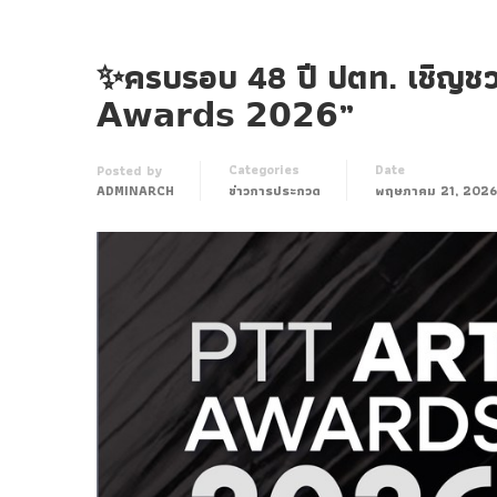
✨ครบรอบ 48 ปี ปตท. เชิญชวนส
𝗔𝘄𝗮𝗿𝗱𝘀 𝟮𝟬𝟮𝟲”
Categories
Date
Posted by
ADMINARCH
ข่าวการประกวด
พฤษภาคม 21, 2026