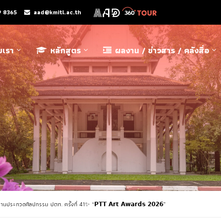
9 8365
aad@kmitl.ac.th
ับเรา
หลักสูตร
ผลงาน / ข่าวสาร / คลังสื่อ
กวดศิลปกรรม ปตท. ครั้งที่ 41✨️ “𝗣𝗧𝗧 𝗔𝗿𝘁 𝗔𝘄𝗮𝗿𝗱𝘀 𝟮𝟬𝟮𝟲”