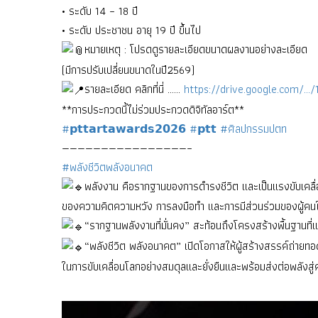
• ระดับ 14 – 18 ปี
• ระดับ ประชาชน อายุ 19 ปี ขึ้นไป
หมายเหตุ : โปรดดูรายละเอียดขนาดผลงานอย่างละเอียด
(มีการปรับเปลี่ยนขนาดในปี2569)
รายละเอียด คลิกที่นี่ ……
https://drive.google.com/…
**การประกวดนี้ไม่ร่วมประกวดดิจิทัลอาร์ต**
#𝗽𝘁𝘁𝗮𝗿𝘁𝗮𝘄𝗮𝗿𝗱𝘀𝟮𝟬𝟮𝟲
#𝗽𝘁𝘁
#ศิลปกรรมปตท
————————————————–
#พลังชีวิตพลังอนาคต
พลังงาน คือรากฐานของการดำรงชีวิต และเป็นแรงขับเคลื่
ของความคิดความหวัง การลงมือทำ และการมีส่วนร่วมของผู้คนในสัง
“รากฐานพลังงานที่มั่นคง” สะท้อนถึงโครงสร้างพื้นฐานที่แ
“พลังชีวิต พลังอนาคต” เปิดโอกาสให้ผู้สร้างสรรค์ถ่ายทอ
ในการขับเคลื่อนโลกอย่างสมดุลและยั่งยืนและพร้อมส่งต่อพลังสู่