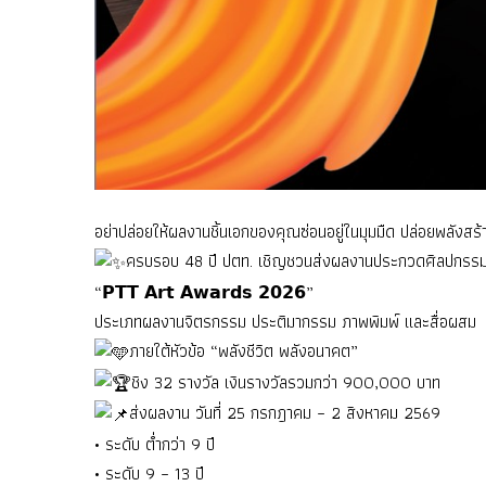
อย่าปล่อยให้ผลงานชิ้นเอกของคุณซ่อนอยู่ในมุมมืด ปล่อยพลังสร้
ครบรอบ 48 ปี ปตท. เชิญชวนส่งผลงานประกวดศิลปกรรม ป
“𝗣𝗧𝗧 𝗔𝗿𝘁 𝗔𝘄𝗮𝗿𝗱𝘀 𝟮𝟬𝟮𝟲”
ประเภทผลงานจิตรกรรม ประติมากรรม ภาพพิมพ์ และสื่อผสม
ภายใต้หัวข้อ “พลังชีวิต พลังอนาคต”
ชิง 32 รางวัล เงินรางวัลรวมกว่า 900,000 บาท
ส่งผลงาน วันที่ 25 กรกฎาคม – 2 สิงหาคม 2569
• ระดับ ต่ำกว่า 9 ปี
• ระดับ 9 – 13 ปี