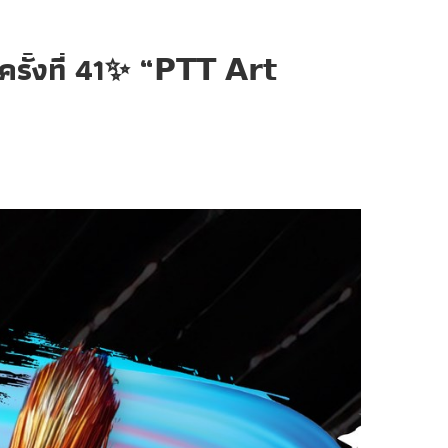
่ 41✨️ “𝗣𝗧𝗧 𝗔𝗿𝘁