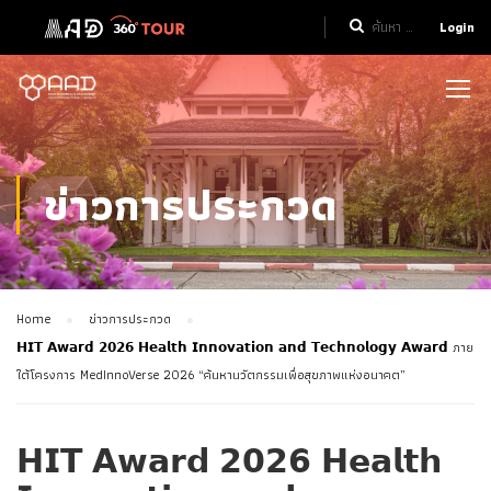
Login
ข่าวการประกวด
Home
ข่าวการประกวด
𝗛𝗜𝗧 𝗔𝘄𝗮𝗿𝗱 𝟮𝟬𝟮𝟲 𝗛𝗲𝗮𝗹𝘁𝗵 𝗜𝗻𝗻𝗼𝘃𝗮𝘁𝗶𝗼𝗻 𝗮𝗻𝗱 𝗧𝗲𝗰𝗵𝗻𝗼𝗹𝗼𝗴𝘆 𝗔𝘄𝗮𝗿𝗱 ภาย
ใต้โครงการ MedInnoVerse 2026 “ค้นหานวัตกรรมเพื่อสุขภาพแห่งอนาคต”
𝗛𝗜𝗧 𝗔𝘄𝗮𝗿𝗱 𝟮𝟬𝟮𝟲 𝗛𝗲𝗮𝗹𝘁𝗵