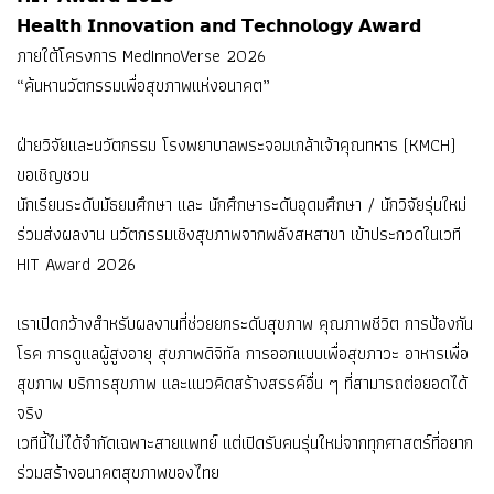
𝗛𝗲𝗮𝗹𝘁𝗵 𝗜𝗻𝗻𝗼𝘃𝗮𝘁𝗶𝗼𝗻 𝗮𝗻𝗱 𝗧𝗲𝗰𝗵𝗻𝗼𝗹𝗼𝗴𝘆 𝗔𝘄𝗮𝗿𝗱
ภายใต้โครงการ MedInnoVerse 2026
“ค้นหานวัตกรรมเพื่อสุขภาพแห่งอนาคต”
ฝ่ายวิจัยและนวัตกรรม โรงพยาบาลพระจอมเกล้าเจ้าคุณทหาร (KMCH)
ขอเชิญชวน
นักเรียนระดับมัธยมศึกษา และ นักศึกษาระดับอุดมศึกษา / นักวิจัยรุ่นใหม่
ร่วมส่งผลงาน นวัตกรรมเชิงสุขภาพจากพลังสหสาขา เข้าประกวดในเวที
HIT Award 2026
เราเปิดกว้างสำหรับผลงานที่ช่วยยกระดับสุขภาพ คุณภาพชีวิต การป้องกัน
โรค การดูแลผู้สูงอายุ สุขภาพดิจิทัล การออกแบบเพื่อสุขภาวะ อาหารเพื่อ
สุขภาพ บริการสุขภาพ และแนวคิดสร้างสรรค์อื่น ๆ ที่สามารถต่อยอดได้
จริง
เวทีนี้ไม่ได้จำกัดเฉพาะสายแพทย์ แต่เปิดรับคนรุ่นใหม่จากทุกศาสตร์ที่อยาก
ร่วมสร้างอนาคตสุขภาพของไทย