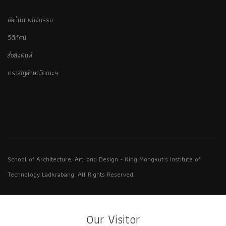
อัลบั้มภาพกิจกรรม
วีดีทัศน์
สื่อสิ่งพิมพ์
ตราสัญลักษณ์คณะฯ
School of Architecture, Art, and Design - King Mongkut's Institute of
Technology Ladkrabang. All Rights Reserved.
Our Visitor