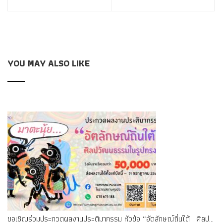
YOU MAY ALSO LIKE
ขอเชิญร่วมประกวดผลงานประติมากรรม หัวข้อ “อัตลักษณ์ถิ่นใต้ : ศิลปวัฒนธรรมในรูปทรง” ชิงเงินรางวัลรวมกว่า 50,000 บาท