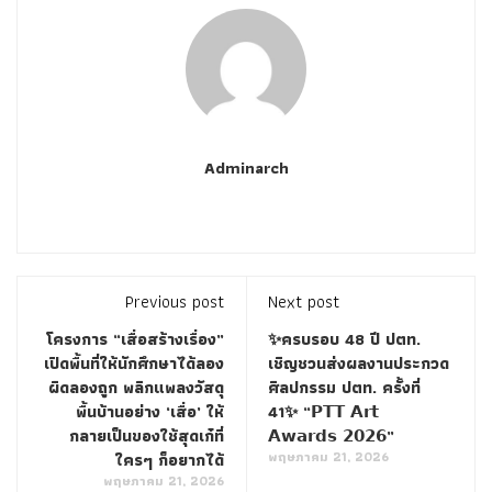
Adminarch
Previous post
Next post
โครงการ “เสื่อสร้างเรื่อง”
✨ครบรอบ 48 ปี ปตท.
เปิดพื้นที่ให้นักศึกษาได้ลอง
เชิญชวนส่งผลงานประกวด
ผิดลองถูก พลิกแพลงวัสดุ
ศิลปกรรม ปตท. ครั้งที่
พื้นบ้านอย่าง ‘เสื่อ’ ให้
41✨️ “𝗣𝗧𝗧 𝗔𝗿𝘁
กลายเป็นของใช้สุดเก๋ที่
𝗔𝘄𝗮𝗿𝗱𝘀 𝟮𝟬𝟮𝟲”
พฤษภาคม 21, 2026
ใครๆ ก็อยากได้
พฤษภาคม 21, 2026