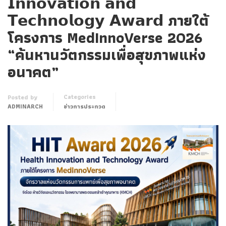
𝗜𝗻𝗻𝗼𝘃𝗮𝘁𝗶𝗼𝗻 𝗮𝗻𝗱
𝗧𝗲𝗰𝗵𝗻𝗼𝗹𝗼𝗴𝘆 𝗔𝘄𝗮𝗿𝗱 ภายใต้
โครงการ MedInnoVerse 2026
“ค้นหานวัตกรรมเพื่อสุขภาพแห่ง
อนาคต”
Categories
Posted by
ADMINARCH
ข่าวการประกวด