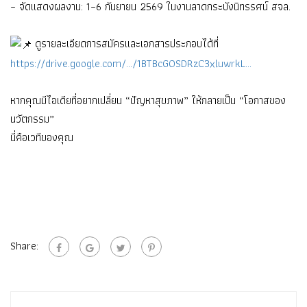
– จัดแสดงผลงาน: 1–6 กันยายน 2569 ในงานลาดกระบังนิทรรศน์ สจล.
ดูรายละเอียดการสมัครและเอกสารประกอบได้ที่
https://drive.google.com/…/1BTBcG0SDRzC3xluwrkL…
หากคุณมีไอเดียที่อยากเปลี่ยน “ปัญหาสุขภาพ” ให้กลายเป็น “โอกาสของ
นวัตกรรม”
นี่คือเวทีของคุณ
Share: