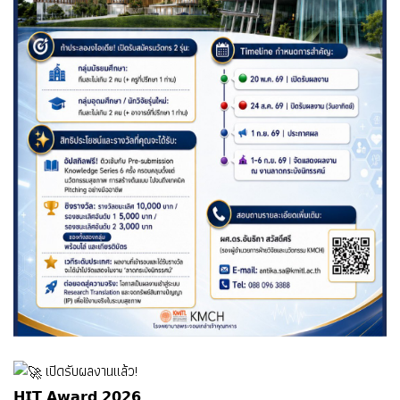
เปิดรับผลงานแล้ว!
𝗛𝗜𝗧 𝗔𝘄𝗮𝗿𝗱 𝟮𝟬𝟮𝟲