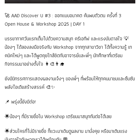
🚀 AAD Discover U #3 : ออกแบบอนาคต ค้นพบตัวตน ครั้งที่ 3
Open House & Workshop 2025 | DAY 1
บรรยากาศวันแรกเต็มไปด้วยความสนุก ครีเอทีฟ และแรงบันดาลใจ 💡
น้องๆ ได้ลองลงมือจริงกับ Workshop จากทุกสาขาวิชา ได้ทั้งความรู้ เท
คนิคใหม่ๆ และได้พูดคุยใกล้ชิดกับอาจารย์และพี่ๆ นักศึกษาที่เตรียม
กิจกรรมมาอย่างตั้งใจ 👩‍🎨👨‍🎓
ยังมีนิทรรศการแสดงผลงานเจ๋งๆ ของพี่ๆ ที่พร้อมให้ทุกคนมาชมและซึมซับ
พลังไอเดียสร้างสรรค์ 🎨✨
📌 พรุ่งนี้ยังมีต่อ!
🌟น้องๆ ที่มีรายชื่อใน Workshop เตรียมมาสนุกกันต่อได้เลย
🌟ส่วนใครที่ไม่มีรายชื่อ ก็แวะมาเดินดูผลงาน มานั่งคุย หรือมาเติมแรง
บันดาลใจกับพวกเราได้เหมือนกัน 💬