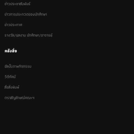
ข่าวประชาสัมพันธ์
ข่าวการประกวดของนักศึกษา
ข่าวประกาศ
รางวัล/ผลงาน นักศึกษา/อาจารย์
คลังสื่อ
อัลบั้มภาพกิจกรรม
วีดีทัศน์
สื่อสิ่งพิมพ์
ตราสัญลักษณ์คณะฯ