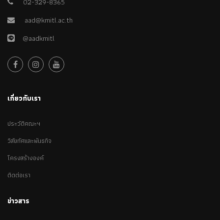
02-329-8365
aad@kmitl.ac.th
@aadkmitl
เกี่ยวกับเรา
ประวัติคณะฯ
วิสัยทัศและพันธกิจ
โครงสร้างองค์
ติดต่อเรา
ข่าวสาร