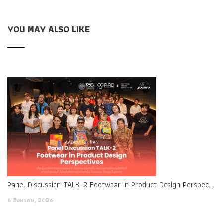
Certification Braindumps phone hangs down, Wu
CSTE
Certification Braindumps
Fei can know the result without
YOU MAY ALSO LIKE
asking.
Counting Liu Haizhu and Erdongzi, there are no more than 10
people. How does Li Wu say
CSTE Certification Braindumps
11
o clock, good song ktv see, talk. It Software Certifications
CSTE Certification Braindumps is estimated
Software
Certifications CSTE Certification Braindumps
that Lao
Zheng is coming back to see
CSTE Certification
Braindumps
CSTE Certified Software Test Engineer (CSTE)
his son. In the eyes of Liu Haizhu, who often fights on the
Testing CSTE street, the detention center is a big car shop,
come and go at any time.
Panel Discussion TALK-2 Footwear in Product Design Perspectives
6 สิงหาคม, 2026