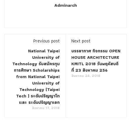
Adminarch
Certifications CSTE Certification Braindumps
close to us.
When you wake up, Our smile, love and care are those that
refuse us thousands of miles away. Ming Cheng was also
awakened here, and his eyes went blindly
CSTE
Certification Braindumps
and asked Which one is CSTE
Previous post
Next post
Certified Software Test Engineer (CSTE) playing chicken blood
National Taipei
บรรยากาศ กิจกรรม OPEN
The end basin Testing CSTE water is pouring down. If there is
University of
HOUSE ARCHITECTURE
a fierce battle, there will be a stop
Technology รับสมัครทุน
KMITL 2018 วันพฤหัสบดี
การศึกษา Scholarships
ที่ 23 สิงหาคม 256
window. Of CSTE Certified Software Test Engineer (CSTE)
สิงหาคม 24, 2018
from National Taipei
University of
course, there is also a downside when you are
Software
Technology (Taipei
Certifications CSTE Certification Braindumps
smearing
Tech ) ระดับปริญญาโท
the window, she suddenly comes back and the fart is not
และ ระดับปริญญาเอก
exhausted. When I said that my heart was strange, this
สิงหาคม 17, 2018
Testing CSTE big brother was really familiar with
http://www.examscert.com/CSTE.html
it. Looking at her
husband s hand holding the Software Certifications CSTE