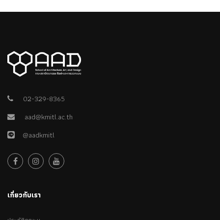
02-329-8365
aad@kmitl.ac.th
@aadkmitl
เกี่ยวกับเรา