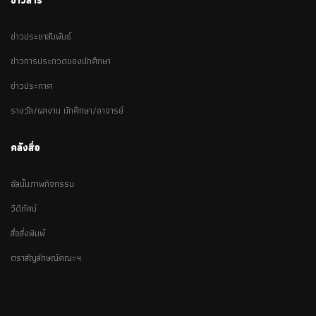
ข่าวสาร
ข่าวประชาสัมพันธ์
ข่าวการประกวดของนักศึกษา
ข่าวประกาศ
รางวัล/ผลงาน นักศึกษา/อาจารย์
คลังสื่อ
อัลบั้มภาพกิจกรรม
วีดีทัศน์
สื่อสิ่งพิมพ์
ตราสัญลักษณ์คณะฯ