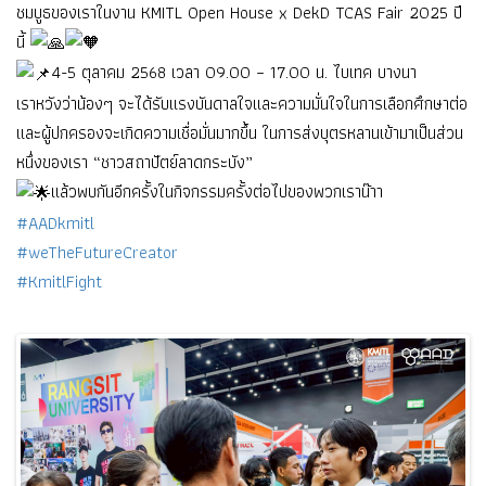
ชมบูธของเราในงาน KMITL Open House x DekD TCAS Fair 2025 ปี
นี้
4-5 ตุลาคม 2568 เวลา 09.00 – 17.00 น. ไบเทค บางนา
เราหวังว่าน้องๆ จะได้รับแรงบันดาลใจและความมั่นใจในการเลือกศึกษาต่อ
และผู้ปกครองจะเกิดความเชื่อมั่นมากขึ้น ในการส่งบุตรหลานเข้ามาเป็นส่วน
หนึ่งของเรา “ชาวสถาปัตย์ลาดกระบัง”
แล้วพบกันอีกครั้งในกิจกรรมครั้งต่อไปของพวกเราน๊าา
#AADkmitl
#weTheFutureCreator
#KmitlFight