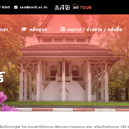
9 8365
aad@kmitl.ac.th
ับเรา
หลักสูตร
ผลงาน / ข่าวสาร / คลังสื่อ
์
่อเป็นการกุศล โดย คณะสถาปัตยกรรม ศิลปะและการออกแบบ สจล. พร้อมด้วยกิจกรรม Y2K Way t