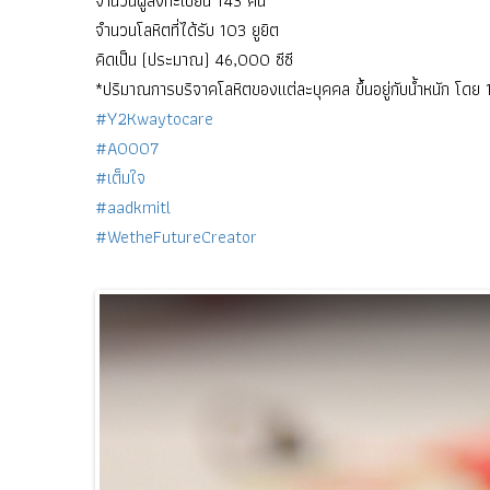
จำนวนผู้ลงทะเบียน 143 คน
จำนวนโลหิตที่ได้รับ 103 ยูยิต
คิดเป็น (ประมาณ) 46,000 ซีซี
*ปริมาณการบริจาคโลหิตของแต่ละบุคคล ขึ้นอยู่กับน้ำหนัก โดย
#Y2Kwaytocare
#A0007
#เต็มใจ
#aadkmitl
#WetheFutureCreator