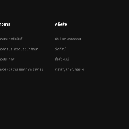
่าวสาร
คลังสื่อ
่าวประชาสัมพันธ์
อัลบั้มภาพกิจกรรม
่าวการประกวดของนักศึกษา
วีดีทัศน์
่าวประกาศ
สื่อสิ่งพิมพ์
างวัล/ผลงาน นักศึกษา/อาจารย์
ตราสัญลักษณ์คณะฯ