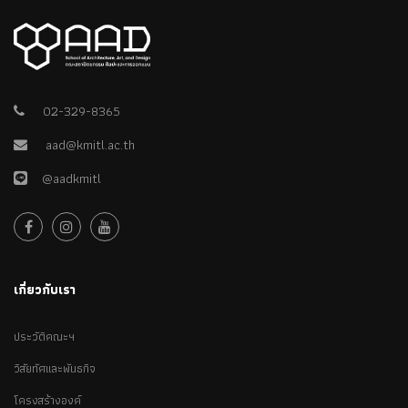
02-329-8365
aad@kmitl.ac.th
@aadkmitl
เกี่ยวกับเรา
ประวัติคณะฯ
วิสัยทัศและพันธกิจ
โครงสร้างองค์