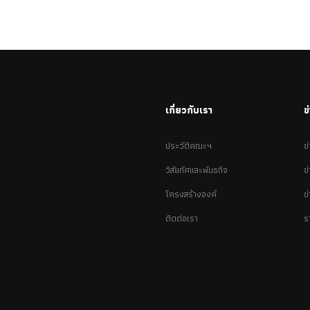
เกี่ยวกับเรา
ข
ประวัติคณะฯ
ข
วิสัยทัศและพันธกิจ
ข
โครงสร้างองค์
ข
ติดต่อเรา
ร