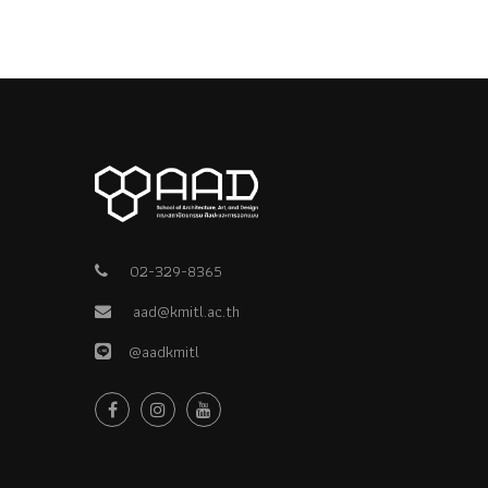
02-329-8365
aad@kmitl.ac.th
@aadkmitl