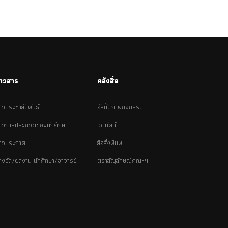
่าวสาร
คลังสื่อ
่าวประชาสัมพันธ์
อัลบั้มภาพกิจกรรม
่าวการประกวดของนักศึกษา
วีดีทัศน์
่าวประกาศ
สื่อสิ่งพิมพ์
างวัล/ผลงาน นักศึกษา/อาจารย์
ตราสัญลักษณ์คณะฯ