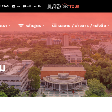
9 8365
aad@kmitl.ac.th
ับเรา
หลักสูตร
ผลงาน / ข่าวสาร / คลังสื่อ
รม