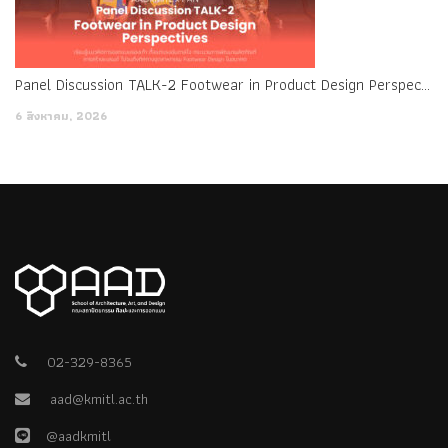
Panel Discussion TALK-2 Footwear in Product Design Perspectives
6 สิงหาคม, 2026
02-329-8365
aad@kmitl.ac.th
@aadkmitl