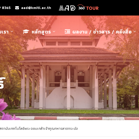
9 8365
aad@kmitl.ac.th
ับเรา
หลักสูตร
ผลงาน / ข่าวสาร / คลังสื่อ
์
ice สถาบันเทคโนโลยีพระจอมเกล้าเจ้าคุณทหารลาดกระบัง