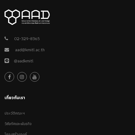
02-329-8365
aad@kmitl.ac.th
@aadkmitl
เกี่ยวกับเรา
ประวัติคณะฯ
วิสัยทัศและพันธกิจ
โครงสร้างองค์