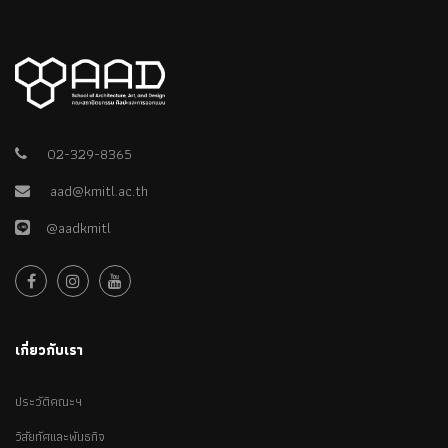
02-329-8365
aad@kmitl.ac.th
@aadkmitl
เกี่ยวกับเรา
ประวัติคณะฯ
วิสัยทัศและพันธกิจ