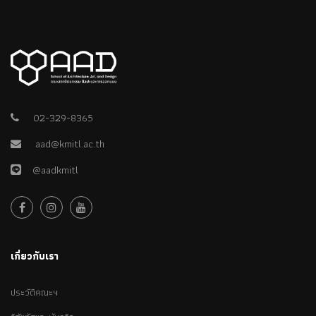
02-329-8365
aad@kmitl.ac.th
@aadkmitl
เกี่ยวกับเรา
ประวัติคณะฯ