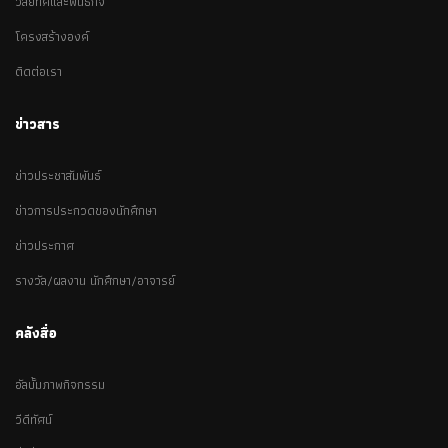
วิสัยทัศและพันธกิจ
โครงสร้างองค์
ติดต่อเรา
ข่าวสาร
ข่าวประชาสัมพันธ์
ข่าวการประกวดของนักศึกษา
ข่าวประกาศ
รางวัล/ผลงาน นักศึกษา/อาจารย์
คลังสื่อ
อัลบั้มภาพกิจกรรม
วีดีทัศน์