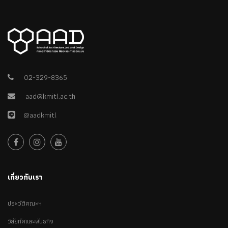
02-329-8365
aad@kmitl.ac.th
@aadkmitl
เกี่ยวกับเรา
ประวัติคณะฯ
วิสัยทัศและพันธกิจ