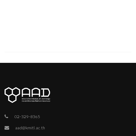
02-329-8365
aad@kmitl.ac.th