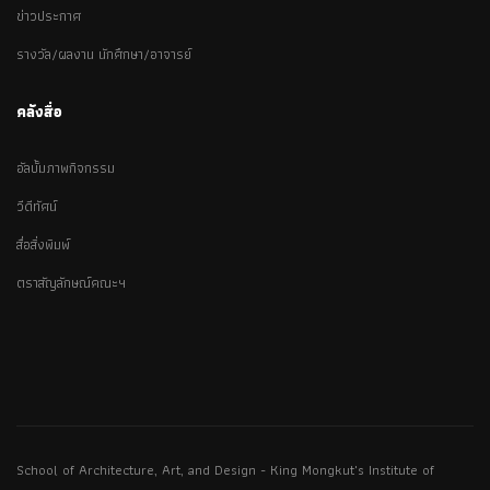
ข่าวประกาศ
รางวัล/ผลงาน นักศึกษา/อาจารย์
คลังสื่อ
อัลบั้มภาพกิจกรรม
วีดีทัศน์
สื่อสิ่งพิมพ์
ตราสัญลักษณ์คณะฯ
School of Architecture, Art, and Design - King Mongkut's Institute of