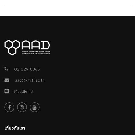
02-329-8365
aad@kmitl.ac.th
@aadkmitl
เกี่ยวกับเรา