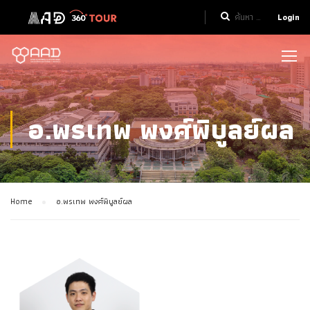
Login
อ.พรเทพ พงศ์พิบูลย์ผล
Home
อ.พรเทพ พงศ์พิบูลย์ผล