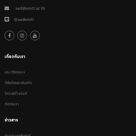
aad@kmitl.ac.th
@aadkmitl
เกี่ยวกับเรา
ประวัติคณะฯ
วิสัยทัศและพันธกิจ
โครงสร้างองค์
ติดต่อเรา
ข่าวสาร
ข่าวประชาสัมพันธ์