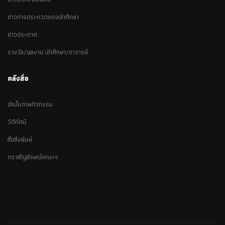
ข่าวการประกวดของนักศึกษา
ข่าวประกาศ
รางวัล/ผลงาน นักศึกษา/อาจารย์
คลังสื่อ
อัลบั้มภาพกิจกรรม
วีดีทัศน์
สื่อสิ่งพิมพ์
ตราสัญลักษณ์คณะฯ