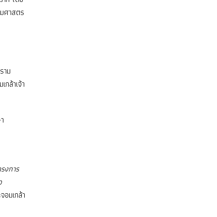
รรมศาสตร
าราม
เกล้าเจ้า
ษา
โครงการ
ว
จอมเกล้า