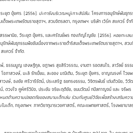
ีระยุต ขุ้ยศร. (2556).
ปะการังบริเวณหมู่เกาะสิมิลัน.
โครงการอนุรักษ์พันธุกร
มเด็จพระเทพรัตนราชสุดาฯ, สวนจิตรลดา, กรุงเทพฯ: บริษัท เวิร์ค สแควร์ จำกั
ธร สรรพานิช, วีระยุต ขุ้ยศร, และศรัณย์พร ทองภิญโญชัย. (2556).
หอยทะเลบร
ุรักษ์พันธุกรรมพืชอันเนื่องจากพระราชดำริสมเด็จพระเทพรัตนราชสุดาฯ, สวน
ค สแควร์ จำกัด.
ิมพ์, ธรรมนูญ เฮงษฎีกุล, ชฎาพร สุขสิริวรรณ, งามตา รอดสนใจ, ลาวัลย์ ธรรม
นียร โอภาสวงษ์, มะลิ รักเปี่ยม, ละออง มณีเติม, วีระยุต ขุ้ยศร, ชาญณรงค์ ไวยพ
ีสาวงษ์, ธงชัย ศรีวารีรัตน์, ประเสริฐ ธชทรงธรรม, วิจิตรพันธ์ เด่นดีวนิช, วิวัฒ
น์, ดวงใจ คูห์ศรีวินิจ, ประชัน จริยะฤดีชัย, ชนนวัฒน์ กปิลกาญจน์ และ จรีพร
ำหนดด้านความปลอดภัยของสนามเด็กเล่น ร่วมกับศูนย์วิจัยเพื่อสร้างเสริมคว
บในเด็ก
, กรุงเทพฯ: ภาควิชากุมารเวชศาสตร์, คณะแพทยศาสตร์, โรงพยาบาลรา