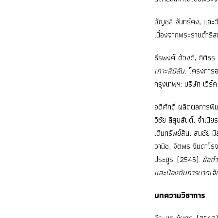
อัญชลี จันทร์คง, และว
เนื่องจากพระราชดำริส
ธีรพงศ์ ด้วงดี, กิติ
เกาะสิมิลัน.
โครงการอน
กรุงเทพฯ: บริษัท เวิร์
อดิศักดิ์ ผลิตผลการพ
วิชัย ลีสุขสันต์, จําเ
เติมทรัพย์สิน, สนชัย ม
วานิช, จิตพร จินดาโรจ
ประยูร. (2545).
ข้อก
และป้องกันการบาดเจ็
บทความวิชาการ