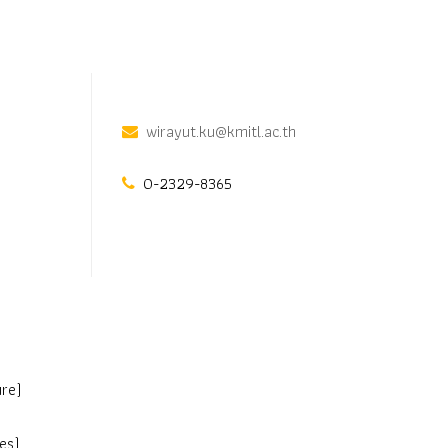
wirayut.ku@kmitl.ac.th
0-2329-8365
ure)
es)