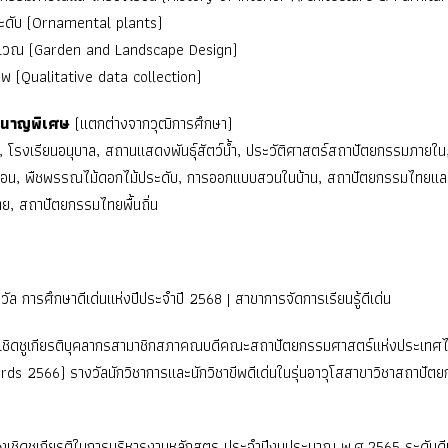
ะดับ (Ornamental plants)
เวณ (Garden and Landscape Design)
ภาพ (Qualitative data collection)
ชำนาญพิเศษ
(แตกต่างจากวุฒิการศึกษา)
 โรงเรียนอนุบาล, สถานแสดงพันธุ์สัตว์น้ำ, ประวัติศาสตร์สถาปัตยกรรมภายใน
งเรือน, พืชพรรณไม้ดอกไม้ประดับ, การออกแบบสวนในบ้าน, สถาปัตยกรรมไทยแล
, สถาปัตยกรรมไทยพื้นถิ่น
ล การศึกษาดีเด่นแห่งปีประจำปี 2568 | สาขาการจัดการเรียนรู้ดีเด่น
เชิดชูเกียรติบุคลากรสามาชิกสภาคณบดีคณะสถาปัตยกรรมศาสตร์แห่งประเทศ
s 2566) รางวัลนักวิชาการและนักวิชาขีพดีเด่นในรุ่นอาวุโสสาขาวิชาสถาปัต
งเชิดชูเกียรติในการบริหารงานหลักสูตร ประจำปีงบประมาณ พ.ศ.2565 ระดับด