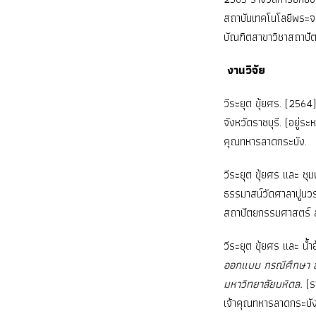
สถาบันเทคโนโลยีพระจ
บัณฑิตสาขาวิชาสถาป
งานวิจัย
วีระยุต ขุ้ยศร. (256
จังหวัดราชบุรี. (อยู
คุณทหารลาดกระบัง.
วีระยุต ขุ้ยศร และ ช
ธรรมาสน์วัดศาลาปูนวร
สถาปัตยกรรมศาสตร์ ส
วีระยุต ขุ้ยศร และ น้
ออกแบบ กรณีศึกษา ส
มหาวิทยาลัยมหิดล.
(ร
เจ้าคุณทหารลาดกระบัง