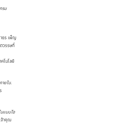
แกรม
ชราธร เพ็ญ
ศตวรรษที่
ทคโนโลยี
ภายใน.
ร
ยในแบบไอ
จ้าคุณ