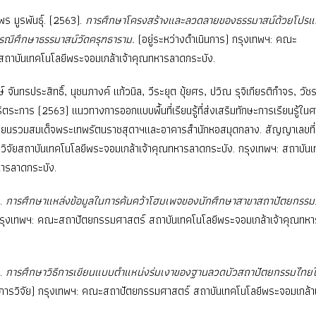
พร มูรพันธุ์. (2563).
การศึกษาโครงสร้างและลวดลายของธรรมาสน์ด้วยโปร
กรณีศึกษาธรรมาสน์วัดครุฑธาราม.
(อยู่ระหว่างดำเนินการ) กรุงเทพฯ: คณะ
ถาบันเทคโนโลยีพระจอมเกล้าเจ้าคุณทหารลาดกระบัง.
กษ์ จันทรประสิทธิ์, นุชนภางค์ แก้วนิล, วีระยุต ขุ้ยศร, ปวิณ รุจิเกียรติกำจร, วั
ริตระการ (2563) แนวทางการออกแบบพื้นที่เรียนรู้ที่ส่งเสริมทักษะการเรียนรู้ใน
ียนรวมสมเด็จพระเทพรัตนราชสุดาฯและอาคารสำนักหอสมุดกลาง. สัญญาเลขที่
จัยสถาบันเทคโนโลยีพระจอมเกล้าเจ้าคุณทหารลาดกระบัง. กรุงเทพฯ: สถาบันเ
หารลาดกระบัง.
).
การศึกษาแหล่งข้อมูลในการค้นคว้าโฮมเพจของนักศึกษาสาขาสถาปัตยกรรม
กรุงเทพฯ: คณะสถาปัตยกรรมศาสตร์ สถาบันเทคโนโลยีพระจอมเกล้าเจ้าคุณทหา
).
การศึกษาวิธีการเขียนแบบตำแหน่งร่มเงาของฐานลวดบัวสถาปัตยกรรมไท
ารวิจัย) กรุงเทพฯ: คณะสถาปัตยกรรมศาสตร์ สถาบันเทคโนโลยีพระจอมเกล้าเ