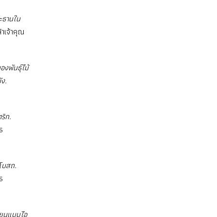
ระธานใน
าเจ้าคุณ
งพันธุ์ไม้
ัง.
ริก.
ร
ุโบสถ.
ร
ขียนแบบไอ