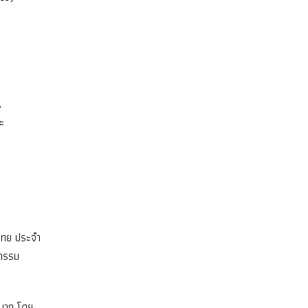
,
ะ
ไทย ประจำ
ยกรรม
ีมาก โดย