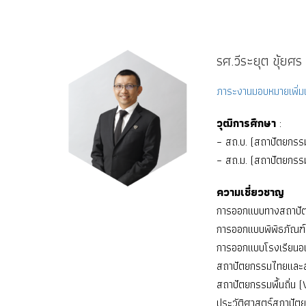
รศ.วีระยุต ขุ้ยศร
ภาระงานมอบหมายเพิ่มเ
วุฒิการศึกษา
:
– สถ.บ. (สถาปัตยกรรม
– สถ.ม. (สถาปัตยกรร
ความเชี่ยวชาญ
การออกแบบทางสถาปัต
การออกแบบพิพิธภัณฑ
การออกแบบโรงเรียนอน
สถาปัตยกรรมไทยและส
สถาปัตยกรรมพื้นถิ่น 
ประวัติศาสตร์สถาปัตย