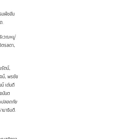
รมพืชอัน
ด.
ิเวณหมู่
จิตรลดา,
รัตน์,
จน์, พรชัย
น์ เด่นดี
 อนันต
ามปลอดภัย
มาธิบดี.