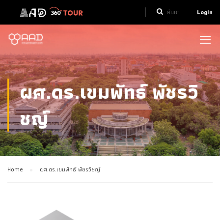
Login
ผศ.ดร.เขมพัทธ์ พัชรวิ
ชญ์
Home
ผศ.ดร.เขมพัทธ์ พัชรวิชญ์