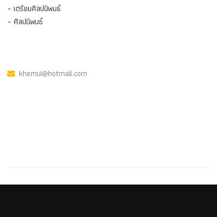
– เตรียมศิลปนิพนธ์
– ศิลปนิพนธ์
khemui@hotmail.com