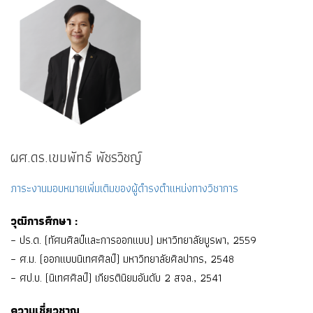
ผศ.ดร.เขมพัทธ์ พัชรวิชญ์
ภาระงานมอบหมายเพิ่มเติมของผู้ดำรงตำแหน่งทางวิชาการ
วุฒิการศึกษา :
– ปร.ด. (ทัศนศิลป์และการออกแบบ) มหาวิทยาลัยบูรพา, 2559
– ศ.ม. (ออกแบบนิเทศศิลป์) มหาวิทยาลัยศิลปากร, 2548
– ศป.บ. (นิเทศศิลป์) เกียรตินิยมอันดับ 2 สจล., 2541
ความเชี่ยวชาญ