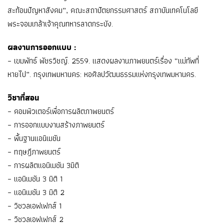
สะท้อนปัญหาสังคม”, คณะสถาปัตยกรรมศาสตร์ สถาบันเทคโนโลยี
พระจอมเกล้าเจ้าคุณทหารลาดกระบัง.
ผลงานการออกแบบ :
– เขมพัทธ์ พัชรวิชญ์. 2559. แสดงผลงานภาพยนตร์เรื่อง “แม่ทัพที่
หายไป”. กรุงเทพมหานคร: หอศิลปวัฒนธรรมแห่งกรุงเทพมหานคร.
วิชาที่สอน
– คอมพิวเตอร์เพื่อการผลิตภาพยนตร์
– การออกแบบงานสร้างภาพยนตร์
– พื้นฐานแอนิเมชัน
– ทฤษฎีภาพยนตร์
– การผลิตแอนิเมชัน 3มิติ
– แอนิเมชัน 3 มิติ 1
– แอนิเมชัน 3 มิติ 2
– วิชวลเอฟเฟกส์ 1
– วิชวลเอฟเฟกส์ 2