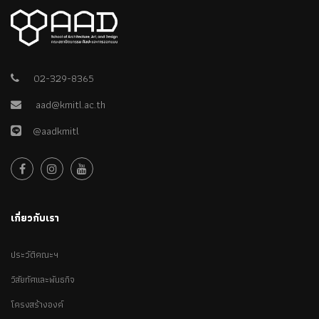
02-329-8365
aad@kmitl.ac.th
@aadkmitl
เกี่ยวกับเรา
ประวัติคณะฯ
วิสัยทัศและพันธกิจ
โครงสร้างองค์