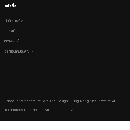
คลังสื่อ
อัลบั้มภาพกิจกรรม
วีดีทัศน์
สื่อสิ่งพิมพ์
ตราสัญลักษณ์คณะฯ
School of Architecture, Art, and Design - King Mongkut's Institute of
Technology Ladkrabang. All Rights Reserved.