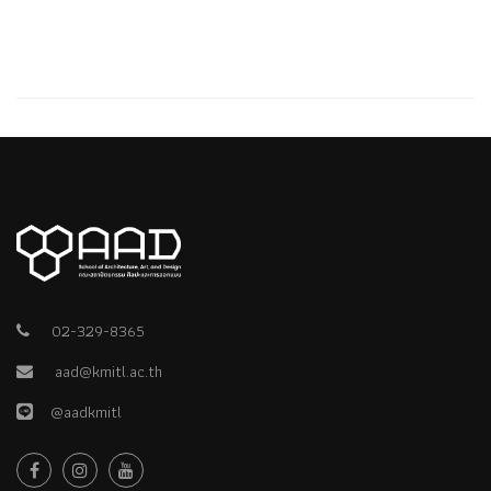
02-329-8365
aad@kmitl.ac.th
@aadkmitl