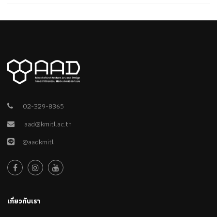
02-329-8365
aad@kmitl.ac.th
@aadkmitl
เกี่ยวกับเรา