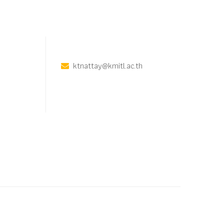
ktnattay@kmitl.ac.th