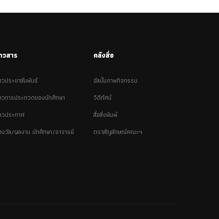
่าวสาร
คลังสื่อ
่าวประชาสัมพันธ์
อัลบั้มภาพกิจกรรม
่าวการประกวดของนักศึกษา
วีดีทัศน์
่าวประกาศ
สื่อสิ่งพิมพ์
างวัล/ผลงาน นักศึกษา/อาจารย์
ตราสัญลักษณ์คณะฯ