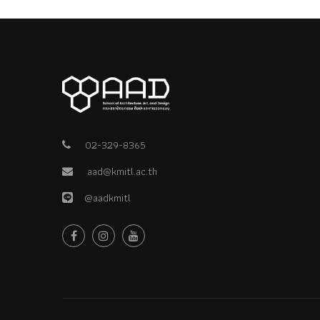
02-329-8365
aad@kmitl.ac.th
@aadkmitl