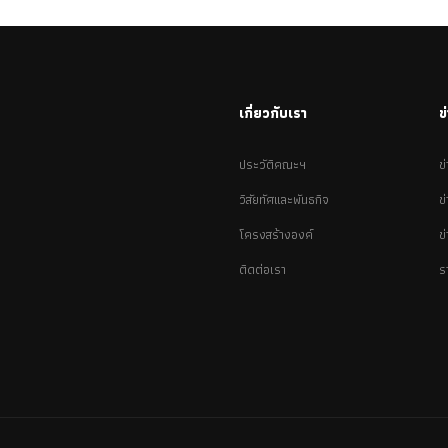
เกี่ยวกับเรา
ข
ประวัติคณะฯ
ข
วิสัยทัศและพันธกิจ
ข
โครงสร้างองค์
ข
ติดต่อเรา
ร