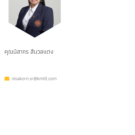
คุณนิสากร สีนวลแตง
nisakorn.sr@kmitl.com