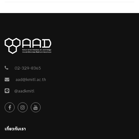
02-329-8365
aad@kmitl.ac.th
@aadkmitl
เกี่ยวกับเรา