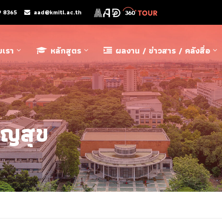
9 8365
aad@kmitl.ac.th
ับเรา
หลักสูตร
ผลงาน / ข่าวสาร / คลังสื่อ
ิญสุข