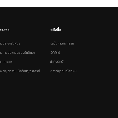
่าวสาร
คลังสื่อ
่าวประชาสัมพันธ์
อัลบั้มภาพกิจกรรม
่าวการประกวดของนักศึกษา
วีดีทัศน์
่าวประกาศ
สื่อสิ่งพิมพ์
างวัล/ผลงาน นักศึกษา/อาจารย์
ตราสัญลักษณ์คณะฯ