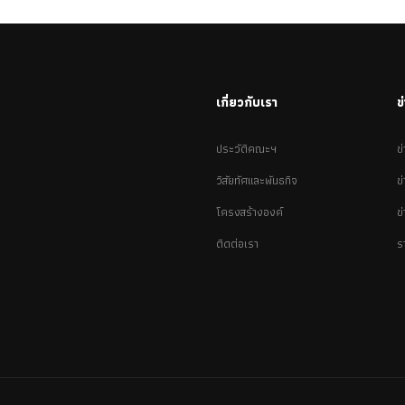
เกี่ยวกับเรา
ข
ประวัติคณะฯ
ข
วิสัยทัศและพันธกิจ
ข
โครงสร้างองค์
ข
ติดต่อเรา
ร