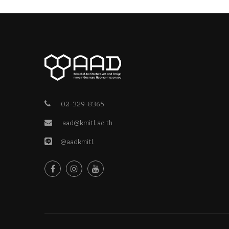
02-329-8365
aad@kmitl.ac.th
@aadkmitl