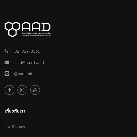
02-329-8365
aad@kmitl.ac.th
@aadkmitl
เกี่ยวกับเรา
ประวัติคณะฯ