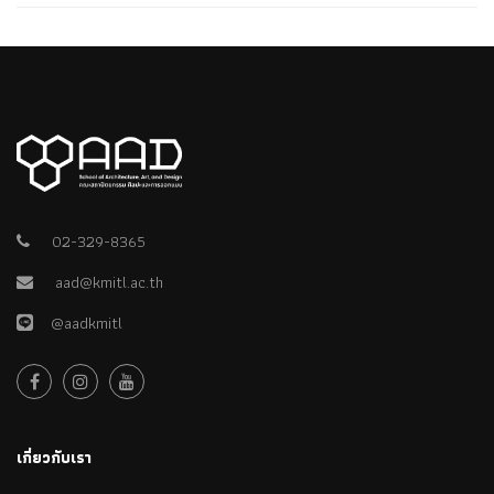
02-329-8365
aad@kmitl.ac.th
@aadkmitl
เกี่ยวกับเรา