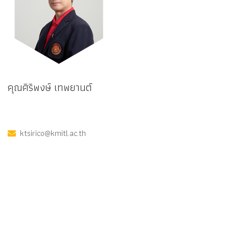
คุณศิริพงษ์ เทพยานต์
ktsirico@kmitl.ac.th