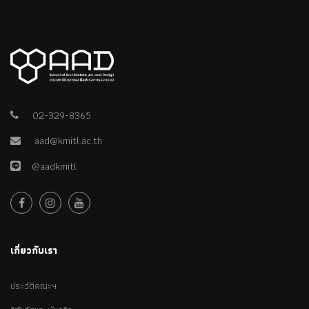
02-329-8365
aad@kmitl.ac.th
@aadkmitl
เกี่ยวกับเรา
ประวัติคณะฯ