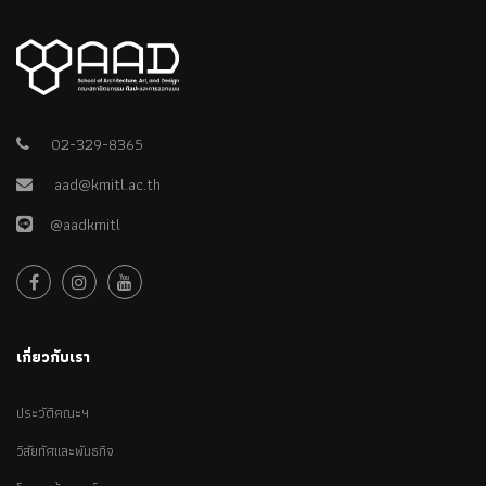
02-329-8365
aad@kmitl.ac.th
@aadkmitl
เกี่ยวกับเรา
ประวัติคณะฯ
วิสัยทัศและพันธกิจ