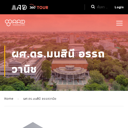
Login
ผศ.ดร.มนสินี อรรถ
วานิช
Home
ผศ.ดร.มนสินี อรรถวานิช