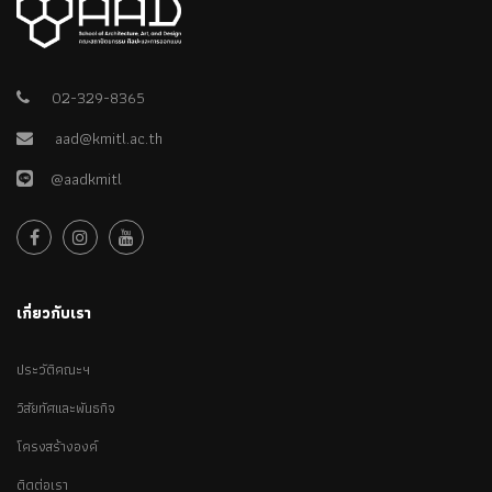
02-329-8365
aad@kmitl.ac.th
@aadkmitl
เกี่ยวกับเรา
ประวัติคณะฯ
วิสัยทัศและพันธกิจ
โครงสร้างองค์
ติดต่อเรา