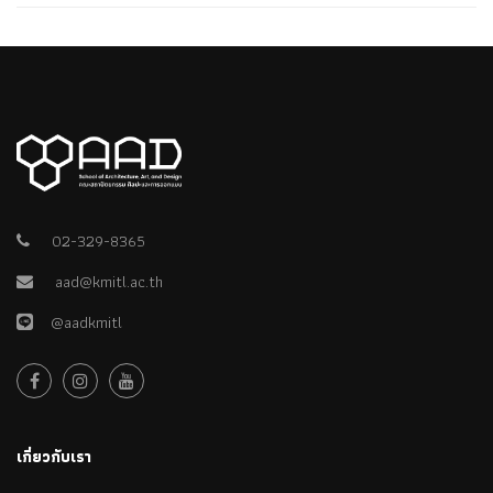
02-329-8365
aad@kmitl.ac.th
@aadkmitl
เกี่ยวกับเรา